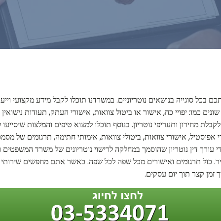
בכל סוגייה בנושאים נוטריוניים. במשרדנו תוכלו לקבל מידע מקצועי וייעוץ
ים כמו: יפויי כח, אישור או ביטול צוואות, אישורי העתק, תעודות נישואין או
קבלת מחירון ותעריפי נוטריון. בנוסף תוכלו למצוא טיפים והמלצות שיסייעו
 אפוסטיל, אישורי צוואות, ביטולי צוואות, אימותי חתימה, תרגומים של מסמכי
 עורך דין נוטריון שהוסמך במחלקה לרישוי נוטריונים של משרד המשפטים ועמ
היר. כול תרגומים ואישורים מכל שפה לכל שפה. כאשר אתם מחפשים שירותי
זמן קצר תוך יום עסקים.