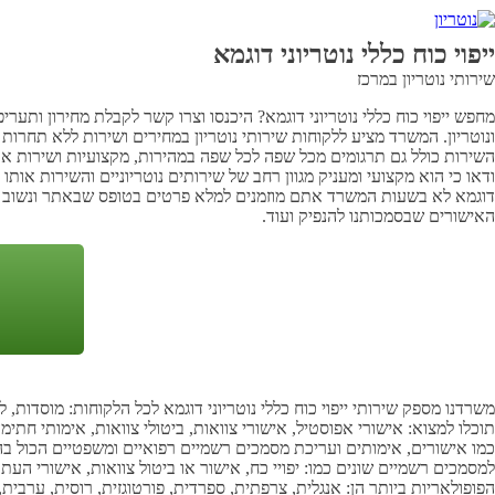
ייפוי כוח כללי נוטריוני דוגמא
שירותי נוטריון במרכז
מחפש ייפוי כוח כללי נוטריוני דוגמא? היכנסו וצרו קשר לקבלת מחירון ותערי
ונוטריון. המשרד מציע ללקוחות שירותי נוטריון במחירים ושירות ללא תחרות ת
השירות כולל גם תרגומים מכל שפה לכל שפה במהירות, מקצועיות ושירות אדיב
ודאו כי הוא מקצועי ומעניק מגוון רחב של שירותים נוטריוניים והשירות אות
דוגמא לא בשעות המשרד אתם מוזמנים למלא פרטים בטופס שבאתר ונשוב אליכם 
האישורים שבסמכותנו להנפיק ועוד.
משרדנו מספק שירותי ייפוי כוח כללי נוטריוני דוגמא לכל הלקוחות: מוסדות,
תוכלו למצוא: אישורי אפוסטיל, אישורי צוואות, ביטולי צוואות, אימותי חתימה
כמו אישורים, אימותים ועריכת מסמכים רשמיים רפואיים ומשפטיים הכול בהתא
למסמכים רשמיים שונים כמו: יפויי כח, אישור או ביטול צוואות, אישורי העתק
הפופולאריות ביותר הן: אנגלית, צרפתית, ספרדית, פורטוגזית, רוסית, ערבית, 