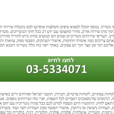
פי נוטריון. בנוסף תוכלו למצוא טיפים והמלצות שיסייעו לכם בקבלת שירותי ה
וך מתן שירות אדיב, מהיר ומקצועי עם ידע רב בכל חוקי הנוטריונים. משרדנו
. תעריפי שירותים נוטריוניים שונים הם קבועים בחוק וניתן להוריד מחירו
ו אתם צריכים כמו: אימותי חתימות, אישורי העתקים, הסכמי ממון, צוואות ות
תוך זמן קצר תוך יום עסקים. באתר ייפוי כוח כללי נוטריוני דוגמא תוכלו 
 לקוחות עסקיים, לקוחות פרטיים, חברות, תושבי ישראל ואזרחים זרים באישור
, תרגומים של מסמכים רשמיים לכל השפות, יפויי כוח ושירותים נוספים. אנו מס
ם לחוק. התקשרו היום ונשמח לסייע לכם בכל סוגיה נוטריונית עם יחס אדיב,
, תעודות נישואין או גירושין, אישורי הסכמי ממון תעודות יושר ועוד. משרדנ
גרמנית, הונגרית, איטלקית, פלמית, פולנית, הולנדית, דנית, בולגרית וכל שפ