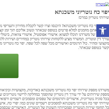
יפוי כח נוטריוני משכנתא
שירותי נוטריון במרכז
פתח סרגל נגישות
מחפש יפוי כח נוטריוני משכנתא? היכנסו וצרו קשר לקבלת מחירון ותעריפי 
המשרד אתם מוזמנים למלא פרטים בטופס שבאתר ונשוב אליכם תוך זמן קצר תו
משכנתא של משרדנו תוכלו למצוא: אישורי אפוסטיל, אישורי צוואות, ביטולי 
עורך דין ונוטריון. המשרד מציע ללקוחות שירותי נוטריון במחירים ושירות לל
מקצועי ומהיר. כול תרגומים ואישורים מכל שפה לכל שפה. יפוי כח נוטריוני מ
קשר בטופס שבאתר.
משרדנו מספק שירותי יפוי כח נוטריוני משכנתא באדיבות, מקצועיות ובקיאו
מספק שירותים על ידי עורך דין נוטריון שהוסמך במחלקה לרישוי נוטריונים 
בכל סוגיה נוטריונית, אישורים ותרגומים של טפסים ומסמכים רשמיים ורפואיי
שירותי יפוי כח נוטריוני משכנתא למסמכים רשמיים שונים כמו: יפויי כח, איש
כל תחומי שירות הנוטריון וסמכויותיו השונות של הנוטריון, האישורים שבסמכו