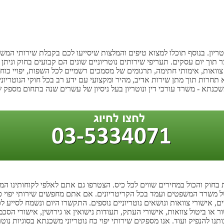
נוטריון. בנוסף תוכלו למצוא טיפים והמלצות שיסייעו לכם בקבלת שירותי ה
ך יום עסקים. תעריפי שירותים נוטריוניים שונים הם קבועים בחוק וניתן ל
צוואות, אימותי חתימה, תרגומים של מסמכים רשמיים לכל השפות, יפויי כוח 
א תחרות תוך מתן שירות אדיב, מהיר ומקצועי עם ידע רב בכל חוקי הנוטריונים
שכנתא - משרד עורכי דין ונוטריון בעל ניסיון של עשרים שנה בתחום מספק שי
ת בחוק והכול במחירים שווים לכל כיס. הצטרפו גם אתם לאלפי לקוחותינו ה
של משרד המשפטים ועמד בכל הקריטריונים. אם אתם מחפשים שירותי יפוי כח 
ם, אישורי צוואות ונושאים נוטריוניים נוספים. התקשרו היום ונשמח לסייע ל
ור או ביטול צוואות, אישורי העתק, תעודות נישואין או גירושין, אישורי הסכ
תנו להנפיק ועוד. אנו מספקים שירותי יפוי כח נוטריוני משכנתא בסוגיות נו