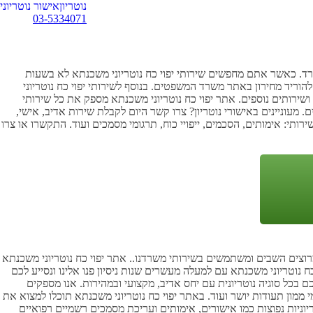
נוטריון
אישור נוטריוני
03-5334071
משרד. כאשר אתם מחפשים שירותי יפוי כח נוטריוני משכנתא לא בשעות
הוריד מחירון באתר משרד המשפטים. בנוסף לשירותי יפוי כח נוטריוני
ושירותים נוספים. אתר יפוי כח נוטריוני משכנתא מספק את כל שירותי
. מעוניינים באישורי נוטריון? צרו קשר היום לקבלת שירות אדיב, אישי,
רותי: אימותים, הסכמים, ייפויי כוח, תרגומי מסמכים ועוד. התקשרו או צרו
מרוצים השבים ומשתמשים בשירותי משרדנו.. אתר יפוי כח נוטריוני משכנתא
נוטריוני משכנתא עם למעלה מעשרים שנות ניסיון פנו אלינו ונסייע לכם
כם בכל סוגיה נוטריונית עם יחס אדיב, מקצועי ובמהירות. אנו מספקים
מי ממון תעודות יושר ועוד. באתר יפוי כח נוטריוני משכנתא תוכלו למצוא את
טריוניות נפוצות כמו אישורים, אימותים ועריכת מסמכים רשמיים רפואיים