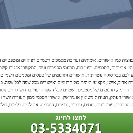
ת נפוצות כמו אישורים, אימותים ועריכת מסמכים רשמיים רפואיים ומשפטיים 
ותי: אימותים, הסכמים, ייפויי כוח, תרגומי מסמכים ועוד. התקשרו או צרו
יע לכם בכל סוגיה נוטריונית, אישורים ותרגומים של טפסים ומסמכים רשמיים ור
ות אדיב, אישי, מקצועי ומהיר. כול תרגומים ואישורים מכל שפה לכל שפה. בנ
ותי חתימה, תרגומים של מסמכים רשמיים לכל השפות, יפויי כוח ושירותים נוס
 אישורי העתק, תעודות נישואין או גירושין, אישורי הסכמי ממון תעודות יושר 
פרדית, פורטוגזית, רוסית, ערבית, גרמנית, הונגרית, איטלקית, פלמית, פולני