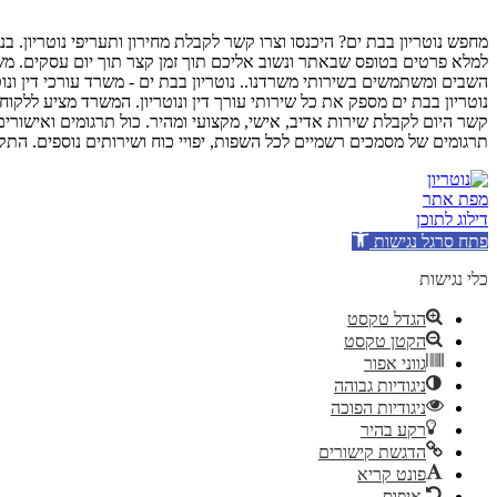
מחפש נוטריון בבת ים? היכנסו וצרו קשר לקבלת מחירון ותעריפי נוטריון
למלא פרטים בטופס שבאתר ונשוב אליכם תוך זמן קצר תוך יום עסקים. משרד
השבים ומשתמשים בשירותי משרדנו.. נוטריון בבת ים - משרד עורכי דין ונו
נוטריון בבת ים מספק את כל שירותי עורך דין ונוטריון. המשרד מציע ללקוחו
קשר היום לקבלת שירות אדיב, אישי, מקצועי ומהיר. כול תרגומים ואישורים 
תרגומים של מסמכים רשמיים לכל השפות, יפויי כוח ושירותים נוספים. התקש
מפת אתר
דילוג לתוכן
פתח סרגל נגישות
כלי נגישות
הגדל טקסט
הקטן טקסט
גווני אפור
ניגודיות גבוהה
ניגודיות הפוכה
רקע בהיר
הדגשת קישורים
פונט קריא
איפוס