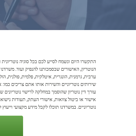
התקשרו היום ונשמח לסייע לכם בכל סוגיה נוטריונית ע
הנוטריון, האישורים שבסמכותנו להנפיק ועוד. משרדנו 
ערבית, גרמנית, הונגרית, איטלקית, פלמית, פולנית, הו
שירותים נוטריוניים והשירות אותו אתם צריכים כמו: א
עורך דין נוטריון שהוסמך במחלקה לרישוי נוטריונים ש
אישור או ביטול צוואות, אישורי העתק, תעודות נישואין
נוטריוניים. במשרדנו תוכלו לקבל מידע מקצועי וייעוץ ל