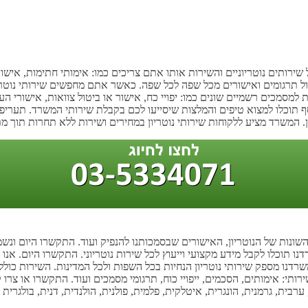
 שירותים נוטריוניים והשירות אותו אתם צריכים כמו: אימותי חתימות, אישור
ר. כול תרגומים ואישורים מכל שפה לכל שפה. כאשר אתם מחפשים שירותי נ
 למסמכים רשמיים שונים כמו: יפויי כח, אישור או ביטול צוואות, אישורי העת
וסף תוכלו למצוא טיפים והמלצות שיסייעו לכם בקבלת שירותי המשרד. תעריפי 
. המשרד מציע ללקוחות שירותי נוטריון במחירים ושירות ללא תחרות תוך מתן
 השונות של הנוטריון, האישורים שבסמכותנו להנפיק ועוד. התקשרו היום ונש
ו תוכלו לקבל מידע מקצועי וייעוץ לכל שירות נוטריוני. התקשרו היום. אנו מס
נו מספק שירותי נוטריון הנחיות בכל השפות ולכל המדינות. השירות כולל 
שירותי: אימותים, הסכמים, ייפויי כוח, תרגומי מסמכים ועוד. התקשרו או צ
ערבית, גרמנית, הונגרית, איטלקית, פלמית, פולנית, הולנדית, דנית, בולגרי