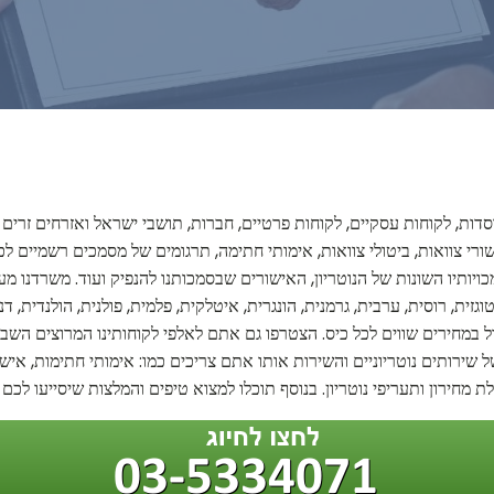
וסדות, לקוחות עסקיים, לקוחות פרטיים, חברות, תושבי ישראל ואזרחים זרים
ורי צוואות, ביטולי צוואות, אימותי חתימה, תרגומים של מסמכים רשמיים לכל 
כויותיו השונות של הנוטריון, האישורים שבסמכותנו להנפיק ועוד. משרדנו מ
וגזית, רוסית, ערבית, גרמנית, הונגרית, איטלקית, פלמית, פולנית, הולנדית,
הכול במחירים שווים לכל כיס. הצטרפו גם אתם לאלפי לקוחותינו המרוצים ה
 של שירותים נוטריוניים והשירות אותו אתם צריכים כמו: אימותי חתימות, אי
ת מחירון ותעריפי נוטריון. בנוסף תוכלו למצוא טיפים והמלצות שיסייעו לכ