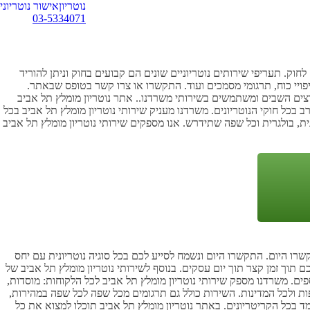
נוטריון
אישור נוטריוני
03-5334071
חוק. תעריפי שירותים נוטריוניים שונים הם קבועים בחוק וניתן להוריד
יפויי כוח, תרגומי מסמכים ועוד. התקשרו או צרו קשר בטופס שבאתר.
וצים השבים ומשתמשים בשירותי משרדנו.. אתר נוטריון מומלץ תל אביב
 בכל חוקי הנוטריונים. משרדנו מעניק שירותי נוטריון מומלץ תל אביב בכל
ית, בולגרית וכל שפה שתידרש. אנו מספקים שירותי נוטריון מומלץ תל אביב
קשרו היום. התקשרו היום ונשמח לסייע לכם בכל סוגיה נוטריונית עם יחס
וך זמן קצר תוך יום עסקים. בנוסף לשירותי נוטריון מומלץ תל אביב של
פים. משרדנו מספק שירותי נוטריון מומלץ תל אביב לכל הלקוחות: מוסדות,
ת ולכל המדינות. השירות כולל גם תרגומים מכל שפה לכל שפה במהירות,
ד בכל הקריטריונים. באתר נוטריון מומלץ תל אביב תוכלו למצוא את כל