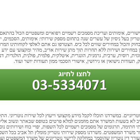
 אישורים, אימותים ועריכת מסמכים רשמיים רפואיים ומשפטיים הכול בהתאם ל
טריון בעל ניסיון של עשרים שנה בתחום מספק שירותי: אימותים, הסכמים, י
בחוק והכול במחירים שווים לכל כיס. הצטרפו גם אתם לאלפי לקוחותינו המר
ן במחירים ושירות ללא תחרות תוך מתן שירות אדיב, מהיר ומקצועי עם ידע רב
ת, רוסית, ערבית, גרמנית, הונגרית, איטלקית, פלמית, פולנית, הולנדית, דנ
 תעודות נישואין או גירושין, אישורי הסכמי ממון תעודות יושר ועוד.
יוניים. במשרדנו תוכלו לקבל מידע מקצועי וייעוץ לכל שירות נוטריוני. הת
ב לא בשעות המשרד אתם מוזמנים למלא פרטים בטופס שבאתר ונשוב אליכם ת
ותי חתימה, תרגומים של מסמכים רשמיים לכל השפות, יפויי כוח ושירותים נוס
ור משרד המשפטים. משרדנו מספק שירותי נוטריון מומלץ תל אביב בכל השפו
עורך דין נוטריון שהוסמך במחלקה לרישוי נוטריונים של משרד המשפטים ועמ